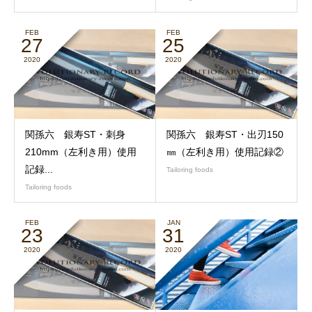
FEB
FEB
27
25
2020
2020
関孫六 銀寿ST・刺身
関孫六 銀寿ST・出刃150
210mm（左利き用）使用
㎜（左利き用）使用記録②
記録...
Tailoring foods
Tailoring foods
FEB
JAN
23
31
2020
2020