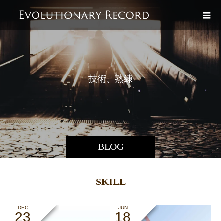
技
術
、
熟
練
BLOG
SKILL
DEC
JUN
23
18