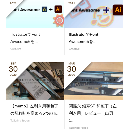
2021
2021
IllustratorでFont
IllustratorでFont
Awesome6を...
Awesome5を...
Creative
Creative
SEP
MAR
30
30
2020
2020
【memo】左利き用和包丁
関孫六 銀寿ST 和包丁（左
の切れ味を高める5つのTi...
利き用）レビュー（出刃
1...
Tailoring foods
Tailoring foods