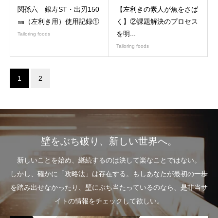
関孫六 銀寿ST・出刃150
【左利きの素人が魚をさば
㎜（左利き用）使用記録①
く】②課題解決のプロセス
を明...
Tailoring foods
Tailoring foods
1
2
壁をぶち破り、新しい世界へ。
新しいことを始め、継続するのは決して楽なことではない。
しかし、確かに「攻略法」は存在する。もしあなたが最初の一歩
を踏み出せなかったり、壁にぶち当たっているのなら、是非当サ
イトの情報をチェックして欲しい。