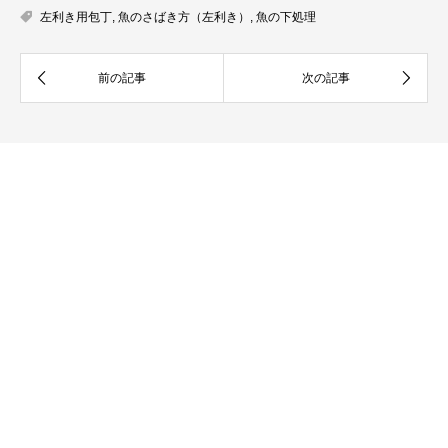
左利き用包丁
,
魚のさばき方（左利き）
,
魚の下処理