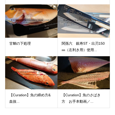
甘鯛の下処理
関孫六 銀寿ST・出刃150
㎜（左利き用）使用...
【Curation】魚の締め方&
【Curation】魚のさばき
血抜...
方 お手本動画／...