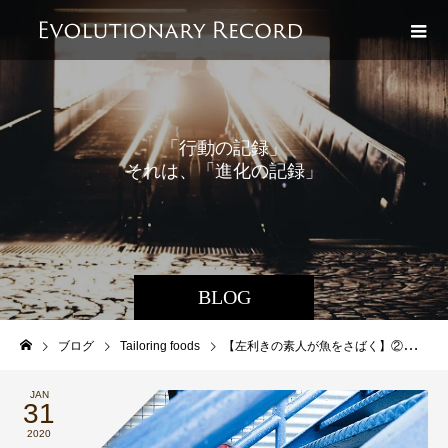
「
行
動
の
記
録
」
そ
れ
は
、
「
進
化
の
記
録
」
で
も
あ
る
。
BLOG
ブログ
Tailoring foods
【左利きの素人が魚をさばく】②課題解決のプロセスを明確化する
JAN
31
2020